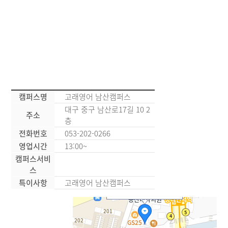
캠퍼스명
고래영어 남산캠퍼스
대구 중구 남산로17길 10 2
주소
층
전화번호
053-202-0266
영업시간
13:00~
캠퍼스서비
스
특이사항
고래영어 남산캠퍼스
고래영어 남산캠퍼스