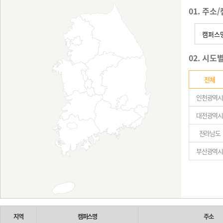
01. 주소
02. 시
전체
인천광역시
대전광역시
전라남도
부산광역시
지역
캠퍼스명
주소