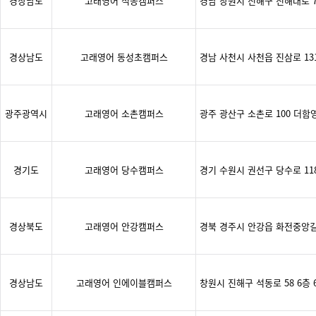
경상남도
고래영어 석동캠퍼스
경남 창원시 진해구 진해대로 7
경상남도
고래영어 동성초캠퍼스
경남 사천시 사천읍 진삼로 1315
광주광역시
고래영어 소촌캠퍼스
광주 광산구 소촌로 100 더
경기도
고래영어 당수캠퍼스
경기 수원시 권선구 당수로 118
경상북도
고래영어 안강캠퍼스
경북 경주시 안강읍 화전중앙길
경상남도
고래영어 인에이블캠퍼스
창원시 진해구 석동로 58 6층 