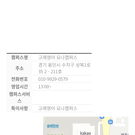
캠퍼스명
고래영어 요나캠퍼스
경기 용인시 수지구 성복1로
주소
35 2 - 211호
전화번호
010-9929-0579
영업시간
13:00~
캠퍼스서비
스
특이사항
고래영어 요나캠퍼스