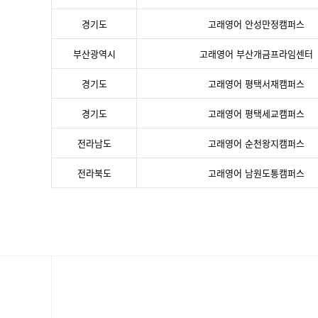
경기도
고래영어 안성만정캠퍼스
부산광역시
고래영어 부산개금프라임센터
경기도
고래영어 평택서재캠퍼스
경기도
고래영어 평택세교캠퍼스
전라남도
고래영어 순천왕지캠퍼스
전라북도
고래영어 남원도통캠퍼스
처음
이전
다음
맨끝