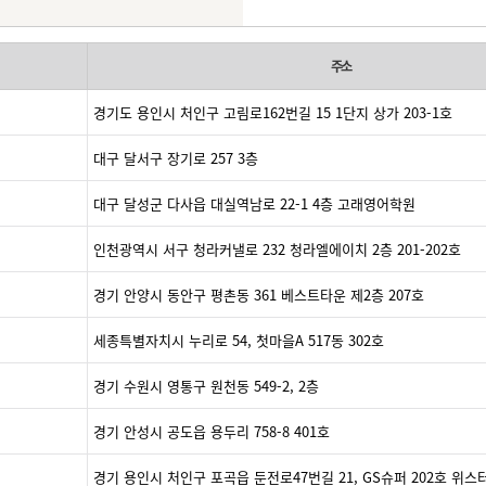
주소
경기도 용인시 처인구 고림로162번길 15 1단지 상가 203-1호
대구 달서구 장기로 257 3층
대구 달성군 다사읍 대실역남로 22-1 4층 고래영어학원
인천광역시 서구 청라커낼로 232 청라엘에이치 2층 201-202호
경기 안양시 동안구 평촌동 361 베스트타운 제2층 207호
세종특별자치시 누리로 54, 첫마을A 517동 302호
경기 수원시 영통구 원천동 549-2, 2층
경기 안성시 공도읍 용두리 758-8 401호
경기 용인시 처인구 포곡읍 둔전로47번길 21, GS슈퍼 202호 위스