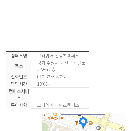
캠퍼스명
고래영어 선행초캠퍼스
경기 수원시 권선구 세권로
주소
222-6 2층
전화번호
010-3264-8932
영업시간
13:00~
캠퍼스서비
스
특이사항
고래영어 선행초캠퍼스
고래영어 선행초캠퍼스