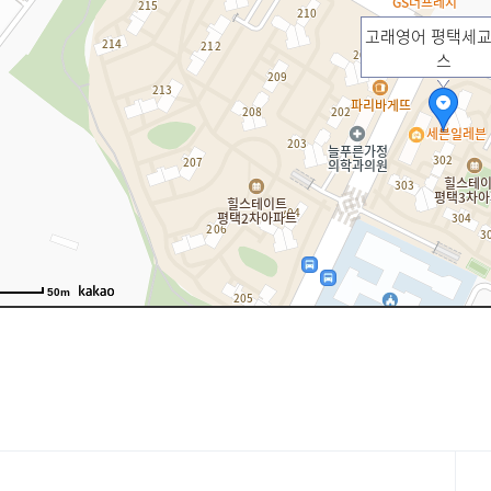
고래영어 평택세
스
50m