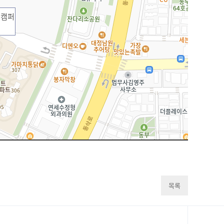
교캠퍼
목록