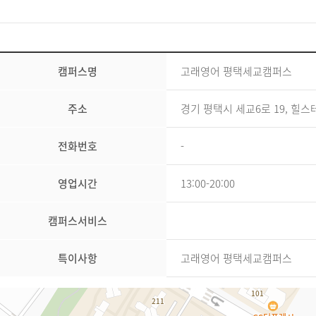
캠퍼스명
고래영어 평택세교캠퍼스
주소
경기 평택시 세교6로 19, 힐스테
전화번호
-
영업시간
13:00-20:00
캠퍼스서비스
특이사항
고래영어 평택세교캠퍼스