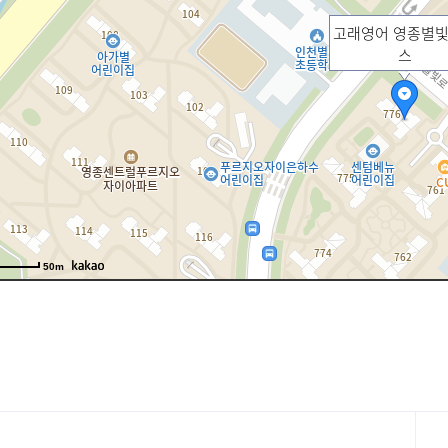
고래영어 영종별
스
50m