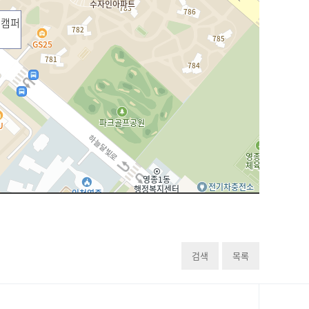
빛캠퍼
검색
목록