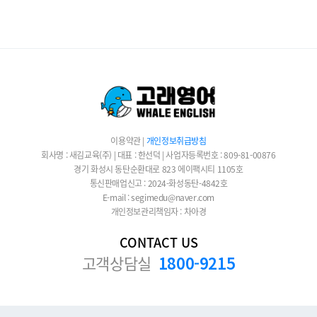
이용약관
|
개인정보취급방침
회사명 : 새김교육(주) | 대표 : 한선덕 | 사업자등록번호 : 809-81-00876
경기 화성시 동탄순환대로 823 에이팩시티 1105호
통신판매업신고 : 2024-화성동탄-4842호
E-mail : segimedu@naver.com
개인정보관리책임자 : 차아경
CONTACT US
고객상담실
1800-9215