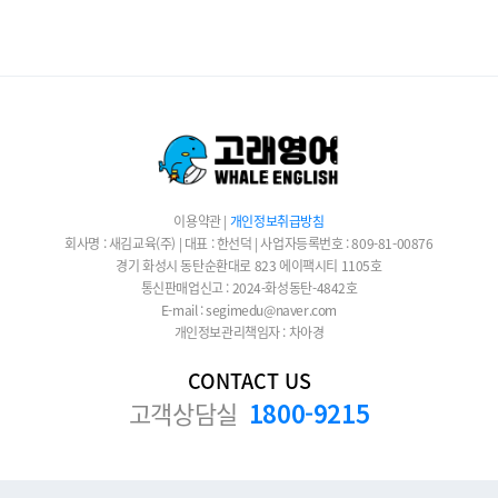
이용약관
|
개인정보취급방침
회사명 : 새김교육(주) | 대표 : 한선덕 | 사업자등록번호 : 809-81-00876
경기 화성시 동탄순환대로 823 에이팩시티 1105호
통신판매업신고 : 2024-화성동탄-4842호
E-mail : segimedu@naver.com
개인정보관리책임자 : 차아경
CONTACT US
고객상담실
1800-9215